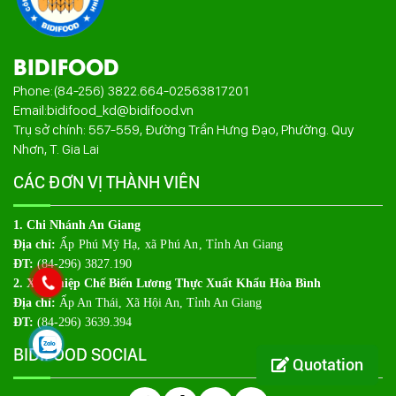
BIDIFOOD
Phone:
(84-256) 3822.664
-
02563817201
Email:
bidifood_kd@bidifood.vn
Trụ sở chính: 557-559, Đường Trần Hưng Đạo, Phường. Quy
Nhơn, T. Gia Lai
CÁC ĐƠN VỊ THÀNH VIÊN
1. Chi Nhánh An Giang
Địa chỉ:
Ấp Phú Mỹ Hạ, xã Phú An, Tỉnh An Giang
ĐT:
(84-296) 3827.190
2. Xí Nghiệp Chế Biến Lương Thực Xuất Khẩu Hòa Bình
Địa chỉ:
Ấp An Thái, Xã Hội An, Tỉnh An Giang
ĐT:
(84-296) 3639.394
BIDIFOOD SOCIAL
Quotation