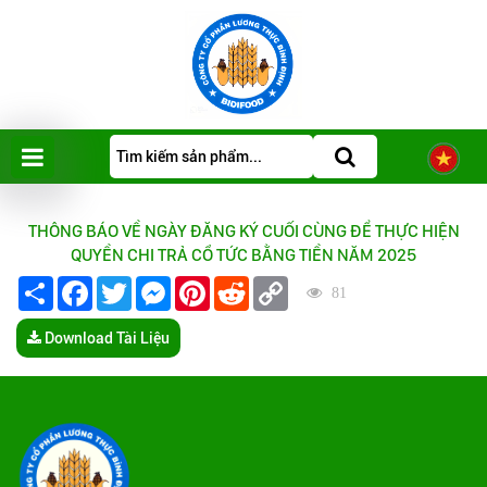
THÔNG BÁO VỀ NGÀY ĐĂNG KÝ CUỐI CÙNG ĐỂ THỰC HIỆN
QUYỀN CHI TRẢ CỔ TỨC BẰNG TIỀN NĂM 2025
Share
Facebook
Twitter
Messenger
Pinterest
Reddit
Copy
81
Link
Download Tài Liệu