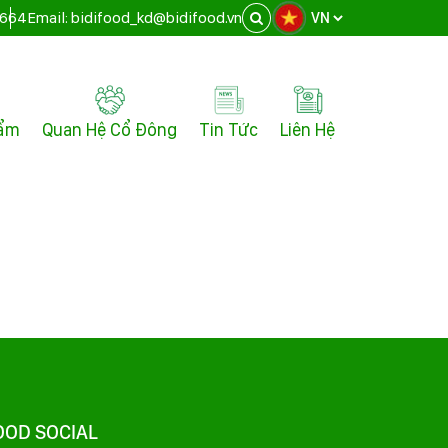
.664
Email: bidifood_kd@bidifood.vn
hẩm
Quan Hệ Cổ Đông
Tin Tức
Liên Hệ
OOD SOCIAL