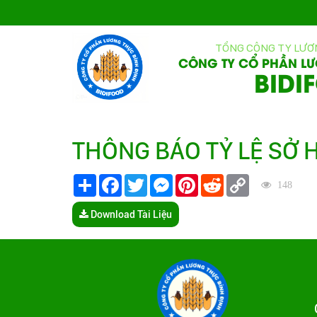
TỔNG CÔNG TY LƯƠ
CÔNG TY CỔ PHẦN LƯ
BIDI
THÔNG BÁO TỶ LỆ SỞ 
Share
Facebook
Twitter
Messenger
Pinterest
Reddit
Copy
148
Link
Download Tài Liệu