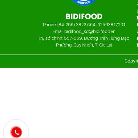
BIDIFOOD
Phone:
(84-256) 3822.664
-
02563817201
Email:
bidifood_kd@bidifood.vn
Trụ sở chính: 557-559, Đường Trần Hưng Đạo,
Phường. Quy Nhơn, T. Gia Lai
Copyr