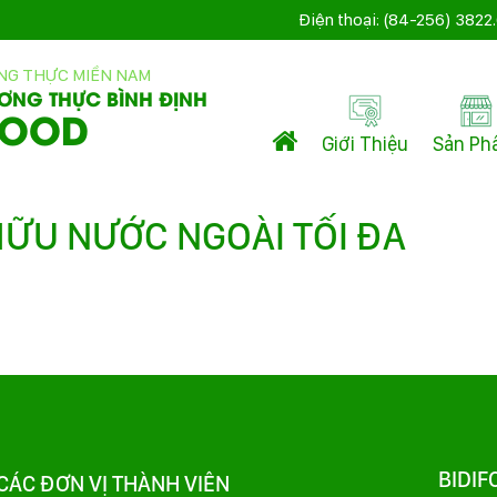
Điện thoại: (84-256) 3822
NG THỰC MIỀN NAM
ƠNG THỰC BÌNH ĐỊNH
FOOD
Giới Thiệu
Sản P
HỮU NƯỚC NGOÀI TỐI ĐA
BIDIF
CÁC ĐƠN VỊ THÀNH VIÊN