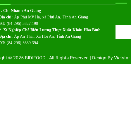
1. Chi Nhánh An Giang
Địa chỉ:
Ấp Phú Mỹ Hạ, xã Phú An, Tỉnh An Giang
ĐT:
(84-296) 3827.190
2. Xí Nghiệp Chế Biến Lương Thực Xuất Khẩu Hòa Bình
Địa chỉ:
Ấp An Thái, Xã Hội An, Tỉnh An Giang
ĐT:
(84-296) 3639.394
ight © 2025 BIDIFOOD . All Rights Reserved | Design By
Vietsta