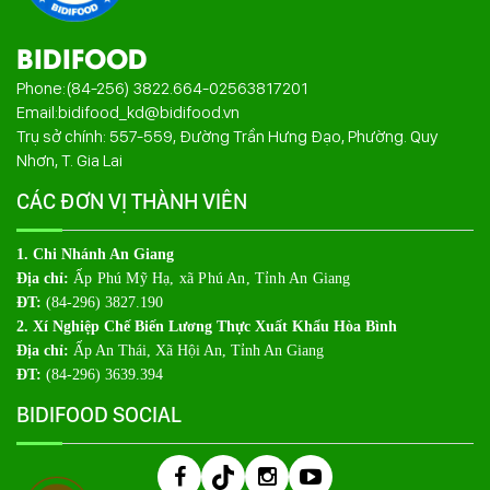
BIDIFOOD
Phone:
(84-256) 3822.664
-
02563817201
Email:
bidifood_kd@bidifood.vn
Trụ sở chính: 557-559, Đường Trần Hưng Đạo, Phường. Quy
Nhơn, T. Gia Lai
CÁC ĐƠN VỊ THÀNH VIÊN
1. Chi Nhánh An Giang
Địa chỉ:
Ấp Phú Mỹ Hạ, xã Phú An, Tỉnh An Giang
ĐT:
(84-296) 3827.190
2. Xí Nghiệp Chế Biến Lương Thực Xuất Khẩu Hòa Bình
Địa chỉ:
Ấp An Thái, Xã Hội An, Tỉnh An Giang
ĐT:
(84-296) 3639.394
BIDIFOOD SOCIAL