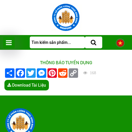
THÔNG BÁO TUYỂN DỤNG
Share
Facebook
Twitter
Messenger
Pinterest
Reddit
Copy
168
Link
Download Tài Liệu