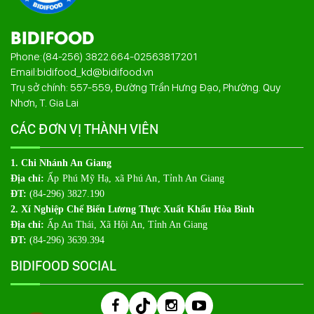
BIDIFOOD
Phone:
(84-256) 3822.664
-
02563817201
Email:
bidifood_kd@bidifood.vn
Trụ sở chính: 557-559, Đường Trần Hưng Đạo, Phường. Quy
Nhơn, T. Gia Lai
CÁC ĐƠN VỊ THÀNH VIÊN
1. Chi Nhánh An Giang
Địa chỉ:
Ấp Phú Mỹ Hạ, xã Phú An, Tỉnh An Giang
ĐT:
(84-296) 3827.190
2. Xí Nghiệp Chế Biến Lương Thực Xuất Khẩu Hòa Bình
Địa chỉ:
Ấp An Thái, Xã Hội An, Tỉnh An Giang
ĐT:
(84-296) 3639.394
BIDIFOOD SOCIAL