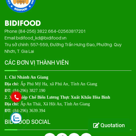
BIDIFOOD
Phone:
(84-256) 3822.664
-
02563817201
Email:
bidifood_kd@bidifood.vn
Trụ sở chính: 557-559, Đường Trần Hưng Đạo, Phường. Quy
Nhơn, T. Gia Lai
CÁC ĐƠN VỊ THÀNH VIÊN
1. Chi Nhánh An Giang
Địa chỉ:
Ấp Phú Mỹ Hạ, xã Phú An, Tỉnh An Giang
ĐT:
(84-296) 3827.190
2. Xí Nghiệp Chế Biến Lương Thực Xuất Khẩu Hòa Bình
Địa chỉ:
Ấp An Thái, Xã Hội An, Tỉnh An Giang
ĐT:
(84-296) 3639.394
BIDIFOOD SOCIAL
Quotation