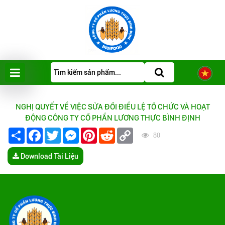
NGHỊ QUYẾT VỀ VIỆC SỬA ĐỔI ĐIỀU LỆ TỔ CHỨC VÀ HOẠT
ĐỘNG CÔNG TY CỔ PHẦN LƯƠNG THỰC BÌNH ĐỊNH
Share
Facebook
Twitter
Messenger
Pinterest
Reddit
Copy
80
Link
Download Tài Liệu