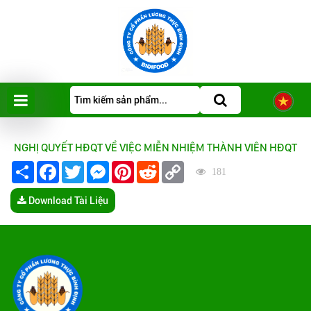
NGHỊ QUYẾT HĐQT VỀ VIỆC MIỄN NHIỆM THÀNH VIÊN HĐQT
Share
Facebook
Twitter
Messenger
Pinterest
Reddit
Copy
181
Link
Download Tài Liệu