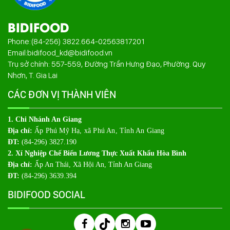
BIDIFOOD
Phone:
(84-256) 3822.664
-
02563817201
Email:
bidifood_kd@bidifood.vn
Trụ sở chính: 557-559, Đường Trần Hưng Đạo, Phường. Quy
Nhơn, T. Gia Lai
CÁC ĐƠN VỊ THÀNH VIÊN
1. Chi Nhánh An Giang
Địa chỉ:
Ấp Phú Mỹ Hạ, xã Phú An, Tỉnh An Giang
ĐT:
(84-296) 3827.190
2. Xí Nghiệp Chế Biến Lương Thực Xuất Khẩu Hòa Bình
Địa chỉ:
Ấp An Thái, Xã Hội An, Tỉnh An Giang
ĐT:
(84-296) 3639.394
BIDIFOOD SOCIAL