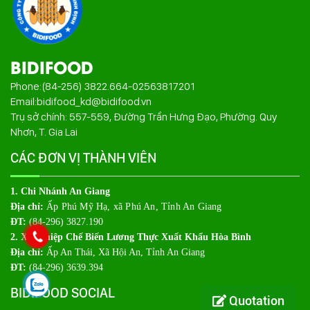
BIDIFOOD
Phone:
(84-256) 3822.664
-
02563817201
Email:
bidifood_kd@bidifood.vn
Trụ sở chính: 557-559, Đường Trần Hưng Đạo, Phường. Quy
Nhơn, T. Gia Lai
CÁC ĐƠN VỊ THÀNH VIÊN
1. Chi Nhánh An Giang
Địa chỉ:
Ấp Phú Mỹ Hạ, xã Phú An, Tỉnh An Giang
ĐT:
(84-296) 3827.190
2. Xí Nghiệp Chế Biến Lương Thực Xuất Khẩu Hòa Bình
Địa chỉ:
Ấp An Thái, Xã Hội An, Tỉnh An Giang
ĐT:
(84-296) 3639.394
BIDIFOOD SOCIAL
Quotation