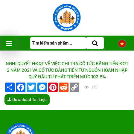
NGHỊ QUYẾT HĐQT VỀ VIỆC CHI TRẢ CỔ TỨC BẰNG TIỀN ĐỢT
2 NĂM 2021 VÀ CỔ TỨC BẰNG TIỀN TỪ NGUỒN HOÀN NHẬP
QUỸ ĐẦU TƯ PHÁT TRIỂN MỨC 102.8%
Share
Facebook
Twitter
Messenger
Pinterest
Reddit
Copy
149
Link
Download Tài Liệu