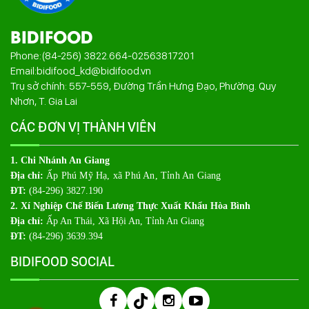
BIDIFOOD
Phone:
(84-256) 3822.664
-
02563817201
Email:
bidifood_kd@bidifood.vn
Trụ sở chính: 557-559, Đường Trần Hưng Đạo, Phường. Quy
Nhơn, T. Gia Lai
CÁC ĐƠN VỊ THÀNH VIÊN
1. Chi Nhánh An Giang
Địa chỉ:
Ấp Phú Mỹ Hạ, xã Phú An, Tỉnh An Giang
ĐT:
(84-296) 3827.190
2. Xí Nghiệp Chế Biến Lương Thực Xuất Khẩu Hòa Bình
Địa chỉ:
Ấp An Thái, Xã Hội An, Tỉnh An Giang
ĐT:
(84-296) 3639.394
BIDIFOOD SOCIAL