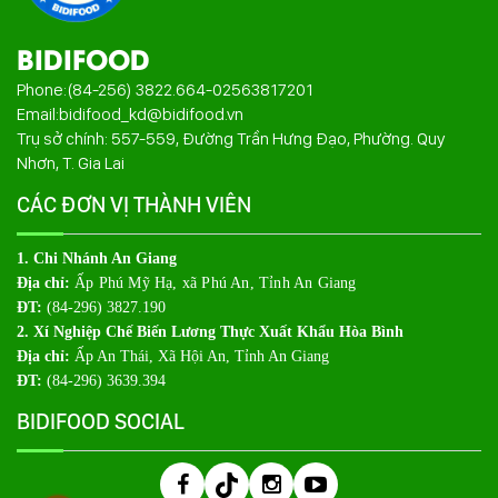
BIDIFOOD
Phone:
(84-256) 3822.664
-
02563817201
Email:
bidifood_kd@bidifood.vn
Trụ sở chính: 557-559, Đường Trần Hưng Đạo, Phường. Quy
Nhơn, T. Gia Lai
CÁC ĐƠN VỊ THÀNH VIÊN
1. Chi Nhánh An Giang
Địa chỉ:
Ấp Phú Mỹ Hạ, xã Phú An, Tỉnh An Giang
ĐT:
(84-296) 3827.190
2. Xí Nghiệp Chế Biến Lương Thực Xuất Khẩu Hòa Bình
Địa chỉ:
Ấp An Thái, Xã Hội An, Tỉnh An Giang
ĐT:
(84-296) 3639.394
BIDIFOOD SOCIAL