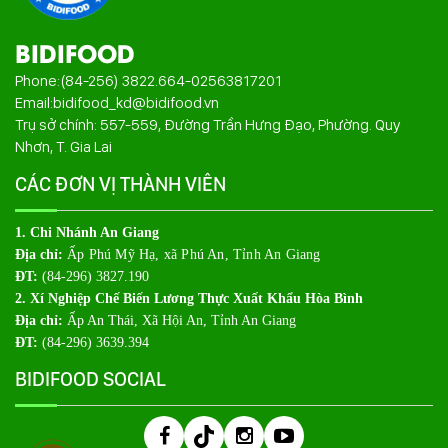
BIDIFOOD
Phone:
(84-256) 3822.664
-
02563817201
Email:
bidifood_kd@bidifood.vn
Trụ sở chính: 557-559, Đường Trần Hưng Đạo, Phường. Quy
Nhơn, T. Gia Lai
CÁC ĐƠN VỊ THÀNH VIÊN
1. Chi Nhánh An Giang
Địa chỉ:
Ấp Phú Mỹ Hạ, xã Phú An, Tỉnh An Giang
ĐT:
(84-296) 3827.190
2. Xí Nghiệp Chế Biến Lương Thực Xuất Khẩu Hòa Bình
Địa chỉ:
Ấp An Thái, Xã Hội An, Tỉnh An Giang
ĐT:
(84-296) 3639.394
BIDIFOOD SOCIAL