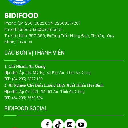
BIDIFOOD
Phone:
(84-256) 3822.664
-
02563817201
Email:
bidifood_kd@bidifood.vn
Trụ sở chính: 557-559, Đường Trần Hưng Đạo, Phường. Quy
Nhơn, T. Gia Lai
CÁC ĐƠN VỊ THÀNH VIÊN
1. Chi Nhánh An Giang
Địa chỉ:
Ấp Phú Mỹ Hạ, xã Phú An, Tỉnh An Giang
ĐT:
(84-296) 3827.190
2. Xí Nghiệp Chế Biến Lương Thực Xuất Khẩu Hòa Bình
Địa chỉ:
Ấp An Thái, Xã Hội An, Tỉnh An Giang
ĐT:
(84-296) 3639.394
BIDIFOOD SOCIAL